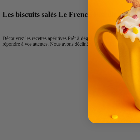
Les biscuits salés Le French Biscuit
Découvrez les recettes apéritives Prêt-à-déguster que nous vous avon
répondre à vos attentes. Nous avons décliné ces merveilleux
biscuits
s