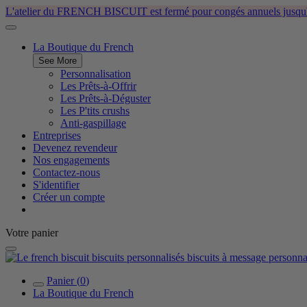
L'atelier du FRENCH BISCUIT est fermé pour congés annuels jusqu'au
La Boutique du French
See More
Personnalisation
Les Prêts-à-Offrir
Les Prêts-à-Déguster
Les P'tits crushs
Anti-gaspillage
Entreprises
Devenez revendeur
Nos engagements
Contactez-nous
S'identifier
Créer un compte
Votre panier
Panier
(
0
)
La Boutique du French