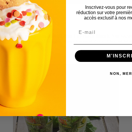
Inscrivez-vous pour re
réduction sur votre premi
accès exclusif à nos me
Email
s concoctées :
les biscuits salés de chez Le French Biscuit
. Nos biscu
alés
en trois parfums
: Moutardes, Vieux Rodez et Zaatar. De quoi faire 
M’INSCR
NON, MER