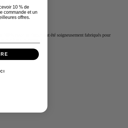
cevoir 10 % de
ère commande et un
illeures offres.
its 100% made in France ont été soigneusement fabriqués pour
plaisir à vos convives !
IRE
CI