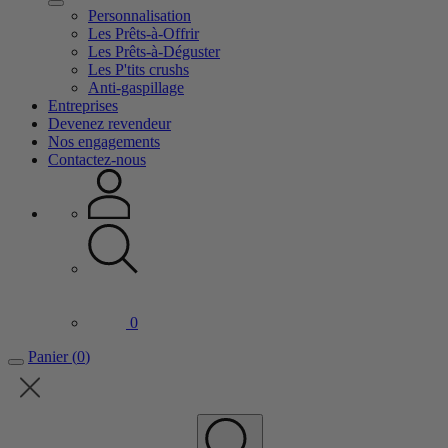
Personnalisation
Les Prêts-à-Offrir
Les Prêts-à-Déguster
Les P'tits crushs
Anti-gaspillage
Entreprises
Devenez revendeur
Nos engagements
Contactez-nous
0
Panier
(
0
)