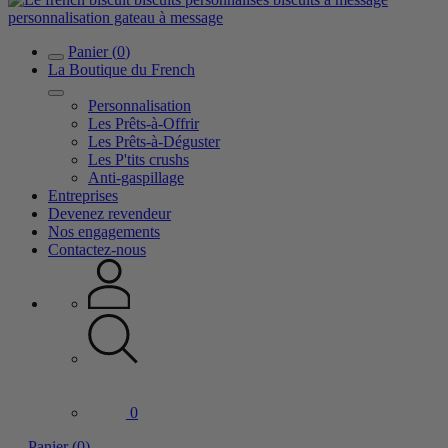
Panier
(
0
)
La Boutique du French
Personnalisation
Les Prêts-à-Offrir
Les Prêts-à-Déguster
Les P'tits crushs
Anti-gaspillage
Entreprises
Devenez revendeur
Nos engagements
Contactez-nous
0
Panier
(
0
)